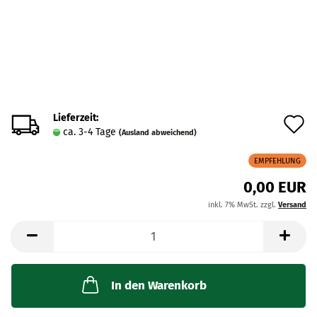
Lieferzeit:
A
ca. 3-4 Tage
(Ausland abweichend)
d
EMPFEHLUNG
M
0,00 EUR
inkl. 7% MwSt. zzgl.
Versand
In den Warenkorb