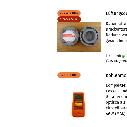
Lüftungsde
EMPFEHLUNG
AUSVERKAUFT
Dauerhafte 
Druckunters
Dadurch wir
gesundheits
Lieferzeit:
c
Versandgewi
Kohlenmon
EMPFEHLUNG
Kompaktes 
Kessel- und
Gerät erken
optisch als
einstellbar
AGW (MAK) 