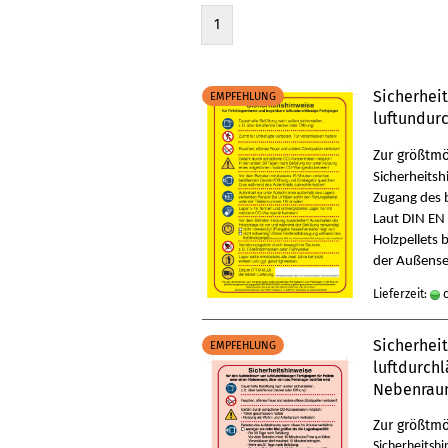
1
Sicherhei
EMPFEHLUNG
luftundurc
Zur größtmö
Sicherheitsh
Zugang des b
Laut DIN EN
Holzpellets 
der Außense
Lieferzeit:
c
Sicherheit
EMPFEHLUNG
luftdurchl
Nebenraum
Zur größtmö
Sicherheitsh