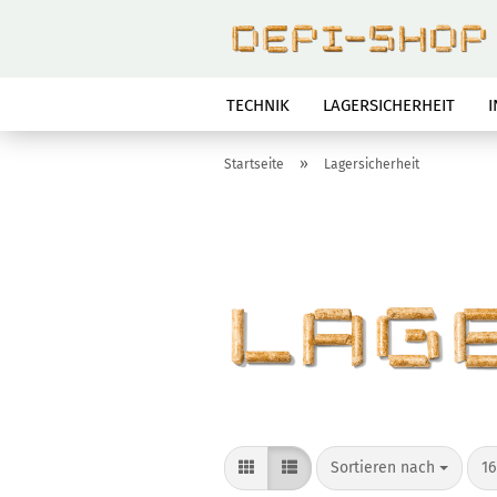
TECHNIK
LAGERSICHERHEIT
»
Startseite
Lagersicherheit
Sortieren nach
pr
Sortieren nach
16