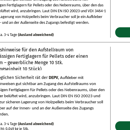
igen Fertiglagern für Pellets oder des Nebenraums, über den das
belüftet wird, anzubringen. Laut DIN EN ISO 20023 und VDI 3464-1
Lagerung von Holzpellets beim Verbraucher soll je ein Aufkleber
n- und an der Außenseite des Zugangs befestigt werden.
a. 3-4 Tage
(Ausland abweichend)
shinweise für den Aufstellraum von
ässigen Fertiglagern für Pellets oder einen
 – gewerbliche Menge 10 Stk.
ngseinheit 10 Stück)
glichen Sicherheit rät der
DEPV
,
Aufkleber mit
inweisen gut sichtbar am Zugang des Aufstellraums von
sigen Fertiglagern für Pellets oder des Nebenraums, über den
ger belüftet wird, anzubringen. Laut DIN EN ISO 20023 und
ur sicheren Lagerung von Holzpellets beim Verbraucher soll
eber auf der Innen- und an der Außenseite des Zugangs
erden.
a. 3-4 Tage
(Ausland abweichend)
cht:
0,049
kg je Stk.