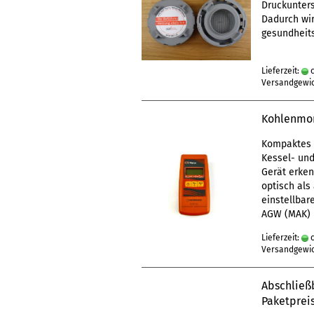
Druckunters
Dadurch wir
gesundheits
Lieferzeit:
c
Versandgewi
Kohlenmon
Kompaktes 
Kessel- und
Gerät erken
optisch als
einstellbar
AGW (MAK) 
Lieferzeit:
c
Versandgewi
Abschließb
Paketpreis