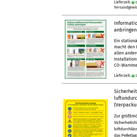
Lieferzeit:
c
Versandgewi
Informati
anbringen
Ein statio
macht den B
allen ander
Installatio
CO-Warnmel
Lieferzeit:
c
Sicherhei
luftundurc
(Verpacku
Zur größtmö
Sicherheitsh
luftdurchläs
das Pelletla