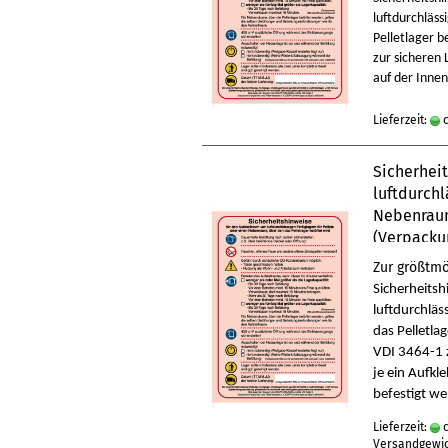
luftdurchläss
Pelletlager 
zur sicheren 
auf der Inne
Lieferzeit:
c
Sicherheit
luftdurchl
Nebenraum
(Verpacku
Zur größtmö
Sicherheitsh
luftdurchläs
das Pelletla
VDI 3464-1 z
je ein Aufkl
befestigt w
Lieferzeit:
c
Versandgewi