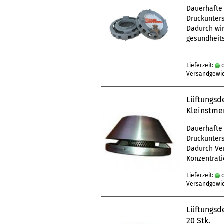
Dauerhafte 
Druckunters
Dadurch wir
gesundheits
Lieferzeit:
c
Versandgewi
Lüftungsde
Kleinstme
Dauerhafte 
Druckunters
Dadurch Ver
Konzentrati
Lieferzeit:
c
Versandgewi
Lüftungsde
20 Stk.