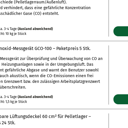
chiede (Pelletlagerraum/Außenluft).
d verhindert, dass eine gefährliche Konzentration
schädlicher Gase (CO) entsteht.
a. 3-4 Tage
(Ausland abweichend)
cht:
10
kg je Stück
oxid-Messgerät GCO-100 – Paketpreis 5 Stk.
Messgerät zur Überprüfung und Überwachung von CO an
 Heizungsanlagen sowie in der Umgebungsluft. Das
nt gefährliche Abgase und warnt den Benutzer sowohl
 auch akustisch, wenn die CO-Emissionen einen frei
en Grenzwert bzw. den zulässigen Arbeitsplatzgrenzwert
überschreiten.
a. 3-4 Tage
(Ausland abweichend)
cht:
1,5
kg je Stück
are Lüftungsdeckel 60 cm² für Pelletlager –
 24 Stk.