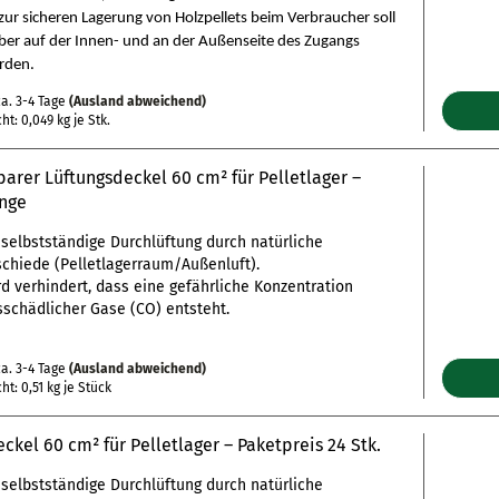
ur sicheren Lagerung von Holzpellets beim Verbraucher soll
eber auf der Innen- und an der Außenseite des Zugangs
rden.
a. 3-4 Tage
(Ausland abweichend)
cht:
0,049
kg je Stk.
arer Lüftungsdeckel 60 cm² für Pelletlager –
nge
selbstständige Durchlüftung durch natürliche
chiede (Pelletlagerraum/Außenluft).
d verhindert, dass eine gefährliche Konzentration
schädlicher Gase (CO) entsteht.
a. 3-4 Tage
(Ausland abweichend)
cht:
0,51
kg je Stück
ckel 60 cm² für Pelletlager – Paketpreis 24 Stk.
selbstständige Durchlüftung durch natürliche