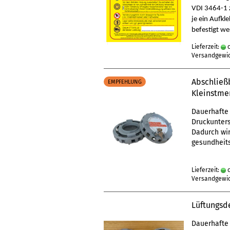
VDI 3464-1 z
je ein Aufkl
befestigt we
Lieferzeit:
c
Versandgewi
Abschließb
EMPFEHLUNG
Kleinstme
Dauerhafte 
Druckunters
Dadurch wir
gesundheits
Lieferzeit:
c
Versandgewi
Lüftungsde
Dauerhafte 