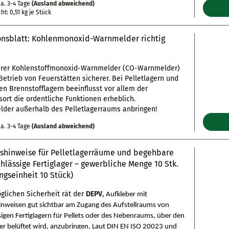
a. 3-4 Tage
(Ausland abweichend)
cht:
0,51
kg je Stück
onsblatt: Kohlenmonoxid-Warnmelder richtig
närer Kohlenstoffmonoxid-Warnmelder (CO-Warnmelder)
etrieb von Feuerstätten sicherer. Bei Pelletlagern und
en Brennstofflagern beeinflusst vor allem der
nsort die ordentliche Funktionen erheblich.
der außerhalb des Pelletlagerraums anbringen!
a. 3-4 Tage
(Ausland abweichend)
tshinweise für Pelletlagerräume und begehbare
hlässige Fertiglager – gewerbliche Menge 10 Stk.
ngseinheit 10 Stück)
glichen Sicherheit rät der
DEPV
,
Aufkleber mit
inweisen gut sichtbar am Zugang des Aufstellraums von
sigen Fertiglagern für Pellets oder des Nebenraums, über den
ger belüftet wird, anzubringen. Laut DIN EN ISO 20023 und