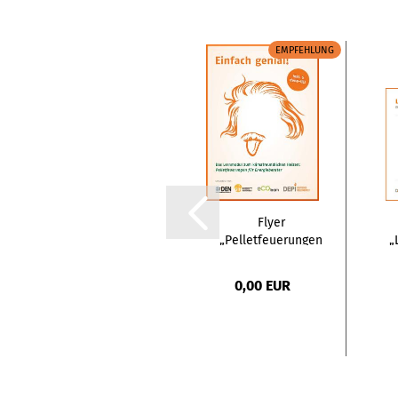
EMPFEHLUNG
EMPFEHLUNG
Poster "Clever
Flyer
heizen mit
„Pelletfeuerungen
„
Holzpellets"...
für
H
Energieberater“...
K
0,00 EUR
0,00 EUR