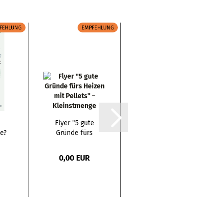
FEHLUNG
EMPFEHLUNG
EMPFEHLUNG
Flyer "5 gute
Pfannenwender
e?
Gründe fürs
!"
Heizen mit
Pellets"...
0,00 EUR
2,70 EUR
..