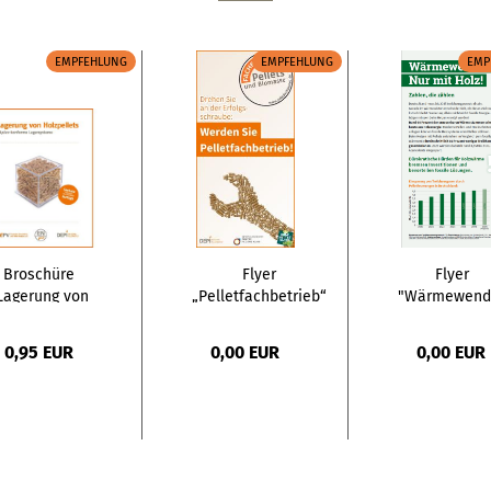
EMPFEHLUNG
EMPFEHLUNG
EMP
Broschüre
Flyer
Flyer
Lagerung von
„Pelletfachbetrieb“
"Wärmewend
olzpellets“ –
Nur mit Holz
leinstmenge...
–
0,95 EUR
0,00 EUR
0,00 EUR
Kleinstmenge.