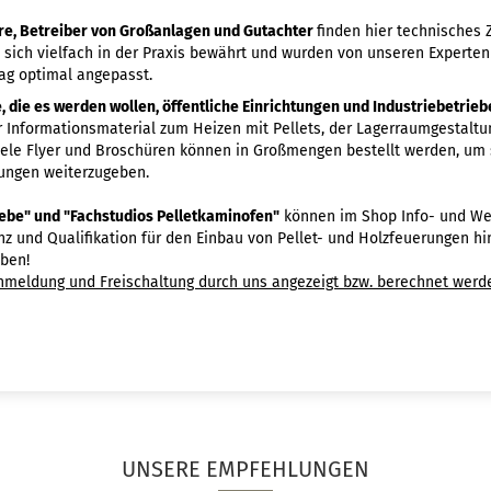
eure, Betreiber von Großanlagen und Gutachter
finden hier technisches
n sich vielfach in der Praxis bewährt und wurden von unseren Experten
ag optimal angepasst.
, die es werden wollen, öffentliche Einrichtungen und Industriebetri
r Informationsmaterial zum Heizen mit Pellets, der Lagerraumgestalt
ele Flyer und Broschüren können in Großmengen bestellt werden, um 
ungen weiterzugeben.
riebe" und "Fachstudios Pelletkaminofen"
können im Shop Info- und We
 und Qualifikation für den Einbau von Pellet- und Holzfeuerungen hi
aben!
nmeldung und Freischaltung durch uns angezeigt bzw. berechnet werde
UNSERE EMPFEHLUNGEN