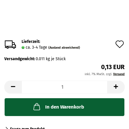
Lieferzeit:
A
ca. 3-4 Tage
(Ausland abweichend)
d
Versandgewicht:
0.011
kg je Stück
M
0,13 EUR
inkl. 7% MwSt. zzgl.
Versand
In den Warenkorb