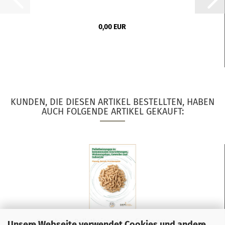
0,00 EUR
KUNDEN, DIE DIESEN ARTIKEL BESTELLTEN, HABEN
AUCH FOLGENDE ARTIKEL GEKAUFT:
Broschüre „Pelletheizsysteme für Kommunen,...
Unsere Webseite verwendet Cookies und andere