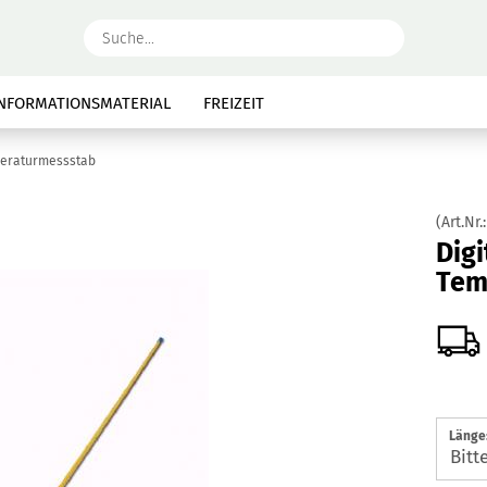
Suche...
INFORMATIONSMATERIAL
FREIZEIT
peraturmessstab
(Art.Nr.
Digi
Tem
Länge