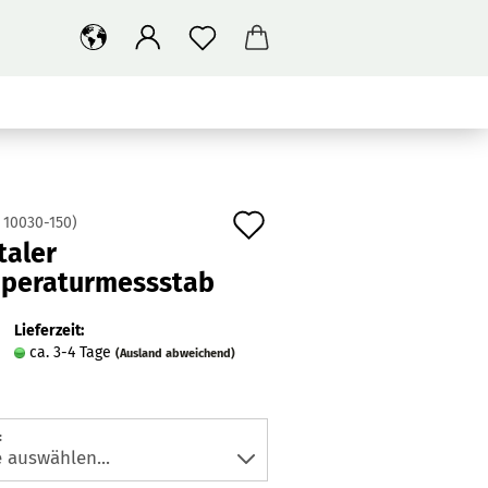
SUCHEN
ÜBER UNS
Auf
:
10030-150
)
taler
den
peraturmessstab
Merkzettel
Lieferzeit:
ca. 3-4 Tage
(Ausland abweichend)
: