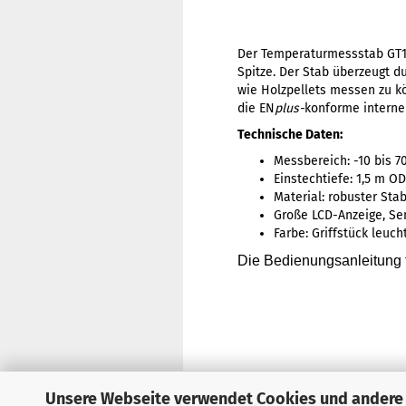
Der Temperaturmessstab GT1 
Spitze. Der Stab überzeugt d
wie Holzpellets messen zu kö
die EN
plus
-
konforme interne
Technische Daten:
Messbereich: -10 bis 70
Einstechtiefe: 1,5 m O
Material: robuster Sta
Große LCD-Anzeige, Sen
Farbe: Griffstück leuch
Die Bedienungsanleitung f
Unsere Webseite verwendet Cookies und andere