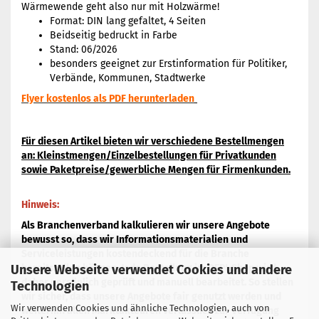
Wärmewende geht also nur mit Holzwärme!
Format: DIN lang gefaltet, 4 Seiten
Beidseitig bedruckt in Farbe
Stand: 06/2026
besonders geeignet zur Erstinformation für Politiker,
Verbände, Kommunen, Stadtwerke
Flyer kostenlos als PDF herunterladen
Für diesen Artikel bieten wir verschiedene Bestellmengen
an: Kleinstmengen/Einzelbestellungen für Privatkunden
sowie Paketpreise/gewerbliche Mengen für Firmenkunden.
Hinweis:
Als Branchenverband kalkulieren wir unsere Angebote
bewusst so, dass wir Informationsmaterialien und
Serviceleistungen kostendeckend für die Branche
Unsere Webseite verwendet Cookies und andere
bereitstellen können. Jede Bestellung im DEPI-Shop wird
daher persönlich geprüft und manuell bearbeitet. So stellen
Technologien
wir sicher, dass unsere Angebote fair genutzt werden und
Wir verwenden Cookies und ähnliche Technologien, auch von
weiterhin allen Marktakteuren verlässlich zur Verfügung