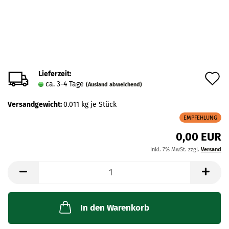
Lieferzeit:
A
ca. 3-4 Tage
(Ausland abweichend)
d
Versandgewicht:
0.011
kg je Stück
M
EMPFEHLUNG
0,00 EUR
inkl. 7% MwSt. zzgl.
Versand
In den Warenkorb