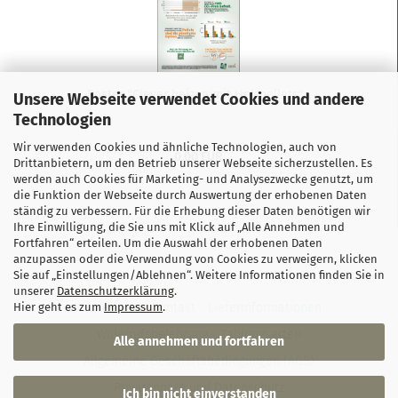
Poster "Clever heizen mit Holzpellets"...
Unsere Webseite verwendet Cookies und andere
Technologien
Wir verwenden Cookies und ähnliche Technologien, auch von
0,00 EUR
Drittanbietern, um den Betrieb unserer Webseite sicherzustellen. Es
werden auch Cookies für Marketing- und Analysezwecke genutzt, um
die Funktion der Webseite durch Auswertung der erhobenen Daten
ständig zu verbessern. Für die Erhebung dieser Daten benötigen wir
Ihre Einwilligung, die Sie uns mit Klick auf „Alle Annehmen und
Fortfahren“ erteilen. Um die Auswahl der erhobenen Daten
anzupassen oder die Verwendung von Cookies zu verweigern, klicken
Sie auf „Einstellungen/Ablehnen“. Weitere Informationen finden Sie in
unserer
Datenschutzerklärung
.
Hier geht es zum
Impressum
.
Impressum
Kontakt
Lieferinformationen
Widerrufsbelehrung
Zahlungsarten
Alle annehmen und fortfahren
Allgemeine Geschäftsbedingungen (AGB)
Privatsphäre und Datenschutz
Ich bin nicht einverstanden