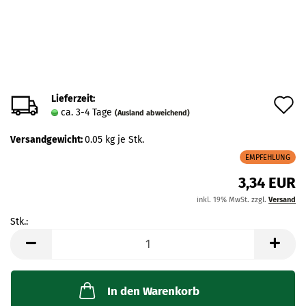
Lieferzeit:
A
ca. 3-4 Tage
(Ausland abweichend)
d
Versandgewicht:
0.05
kg je Stk.
M
EMPFEHLUNG
3,34 EUR
inkl. 19% MwSt. zzgl.
Versand
Stk.:
Stk.
In den Warenkorb